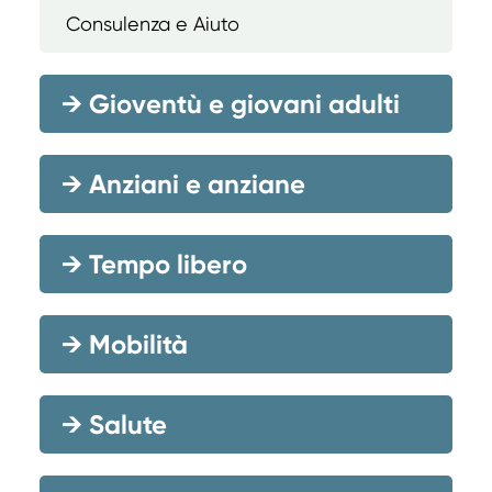
Consulenza e Aiuto
→
Gioventù e giovani adulti
→
Anziani e anziane
→
Tempo libero
→
Mobilità
→
Salute