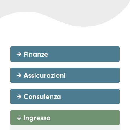
→
Finanze
→
Assicurazioni
→
Consulenza
Ingresso
→