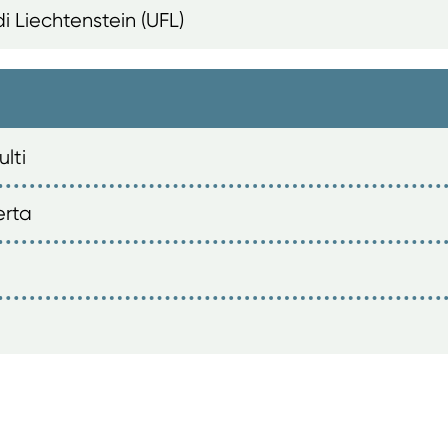
di Liechtenstein (UFL)
lti
erta