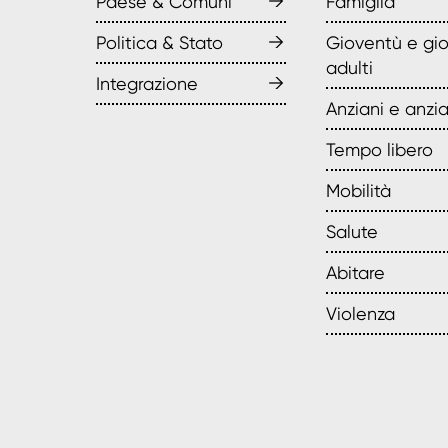
→
Paese & Comuni
Famiglia
→
Politica & Stato
Gioventù e gi
adulti
→
Integrazione
Anziani e anzi
Tempo libero
Mobilità
Salute
Abitare
Violenza