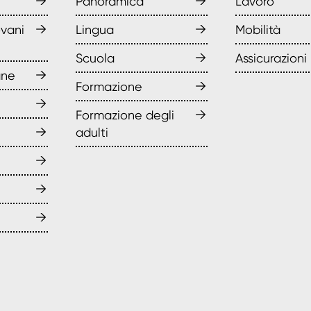
→
→
Panoramica
Lavoro
→
→
ovani
Lingua
Mobilità
→
Scuola
Assicurazioni
→
ane
→
Formazione
→
→
Formazione degli
→
adulti
→
→
→