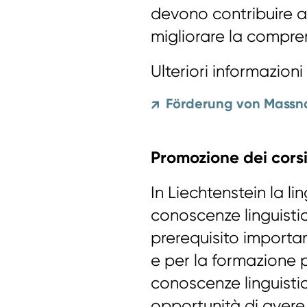
devono contribuire al
migliorare la compren
Ulteriori informazioni
Förderung von Mass
↗
Promozione dei corsi
In Liechtenstein la lin
conoscenze linguist
prerequisito importa
e per la formazione 
conoscenze linguist
opportunità di avere