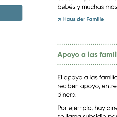
bebés y muchas más
Haus der Familie
↗
Apoyo a las famil
El apoyo a las familia
reciben apoyo, entre
dinero.
Por ejemplo, hay di
se llama subsidio po