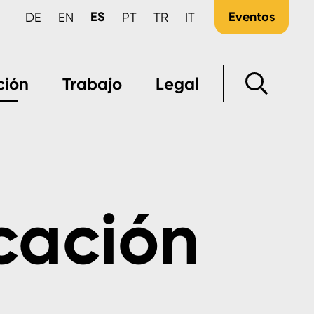
ES
Eventos
DE
EN
PT
TR
IT
ción
Trabajo
Legal
cación