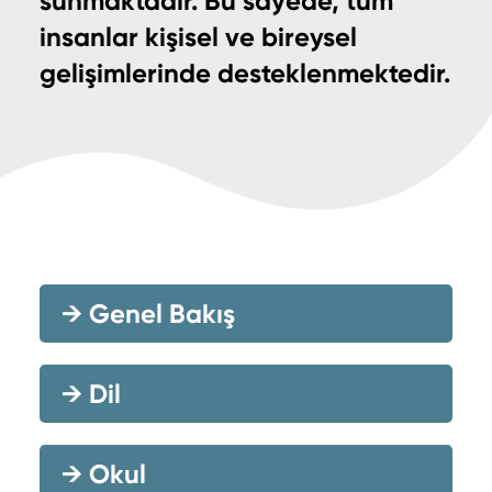
sunmaktadır. Bu sayede, tüm
insanlar kişisel ve bireysel
gelişimlerinde desteklenmektedir.
→
Genel Bakış
→
Dil
→
Okul